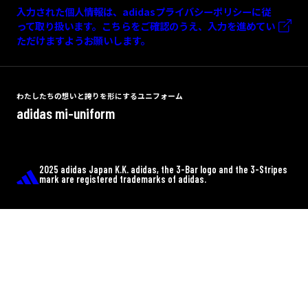
入力された個人情報は、adidasプライバシーポリシーに従
って取り扱います。こちらをご確認のうえ、入力を進めてい
〒460-0008
ただけますようお願いします。
愛知県名古屋市中区栄３－１５－４サカ
イ栄ビル１Ｆ
TEL：052-238-3688｜FAX：052-238-3677
わたしたちの想いと誇りを形にするユニフォーム
adidas mi-uniform
地図を表示
2025 adidas Japan K.K. adidas, the 3-Bar logo and the 3-Stripes
mark are registered trademarks of adidas.
サッカーショップKAMO横浜ビブレ
店
〒220-8577