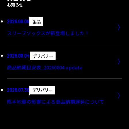
お知らせ
2026.08.06
製品
サッカーショップKAMO池袋店
スリーブソックスが新登場しました！
〒171-0022
東京都豊島区南池袋１－１８－１池袋三
2026.08.04
デリバリー
品ビル
商品納期目安表_20260804 update
TEL：03-5960-9248｜FAX：03-5960-9249
2026.07.30
デリバリー
地図を表示
熊本地震の影響による商品納期遅延について
サッカーショップKAMO名古屋店